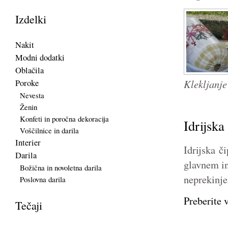
Izdelki
Nakit
Modni dodatki
Oblačila
Klekljanje
Poroke
Nevesta
Ženin
Konfeti in poročna dekoracija
Idrijska
Voščilnice in darila
Interier
Idrijska č
Darila
glavnem in
Božična in novoletna darila
neprekinje
Poslovna darila
Preberite v
Tečaji