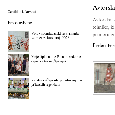
Avtorsk
Certifikat kakovosti
Avtorska 
Izpostavljeno
tehnike, k
primeru g
Vpis v spomladanski tečaj risanja
vzorcev za klekljanje 2026
Preberite v
Moje čipke na 1A Bienalu sodobne
čipke v Gironi (Španija)
Razstava »Čipkasto popotovanje po
pr'farskih legendah«