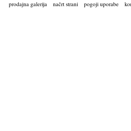
prodajna galerija
načrt strani
pogoji uporabe
ko