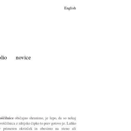
English
olio
novice
oščilnice
običajno shranimo, je lepo, da so nekaj
voščilnica z idrijsko čipko to prav gotovo je. Lahko
v primeren okvirček in obesimo na steno ali