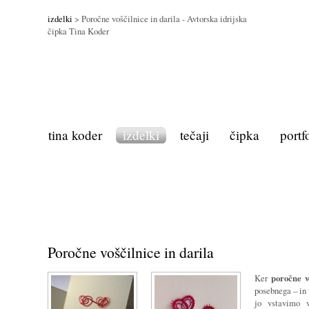
izdelki
> Poročne voščilnice in darila - Avtorska idrijska
čipka Tina Koder
tina koder
izdelki
tečaji
čipka
portf
Poročne voščilnice in darila
Ker
poročne v
posebnega – in 
jo vstavimo 