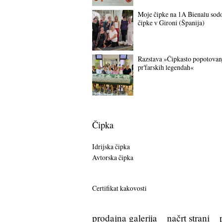
Moje čipke na 1A Bienalu sod
čipke v Gironi (Španija)
Razstava »Čipkasto popotovan
pr'farskih legendah«
Čipka
Idrijska čipka
Avtorska čipka
Certifikat kakovosti
prodajna galerija
načrt strani