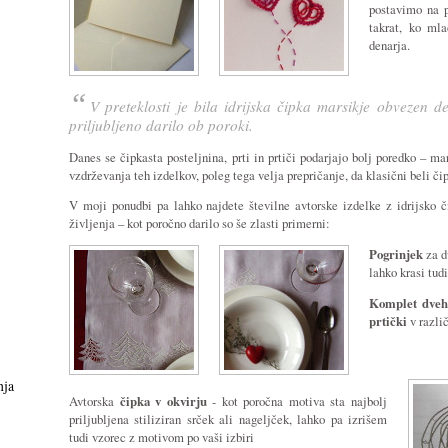
postavimo na p
takrat, ko ml
denarja.
V preteklosti je bila idrijska čipka marsikje obvezen de
priljubljeno darilo ob poroki.
Danes se čipkasta posteljnina, prti in prtiči podarjajo bolj poredko – m
vzdrževanja teh izdelkov, poleg tega velja prepričanje, da klasični beli čip
V moji ponudbi pa lahko najdete številne avtorske izdelke z idrijsko
življenja – kot poročno darilo so še zlasti primerni:
Pogrinjek
za d
lahko krasi tud
Komplet dveh
prtički
v različ
nja
Avtorska
čipka v okvirju
- kot poročna motiva sta najbolj
priljubljena stiliziran srček ali nageljček, lahko pa izrišem
tudi vzorec z motivom po vaši izbiri