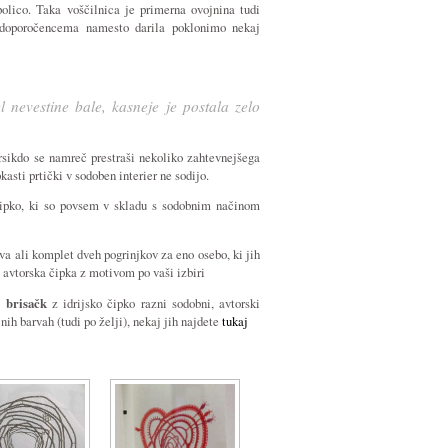
olico. Taka voščilnica je primerna ovojnina tudi
adoporočencema namesto darila poklonimo nekaj
l nevestine bale, kasneje je postala zelo
arsikdo se namreč prestraši nekoliko zahtevnejšega
kasti prtički v sodoben interier ne sodijo.
 čipko, ki so povsem v skladu s sodobnim načinom
va ali komplet dveh pogrinjkov za eno osebo, ki jih
i avtorska čipka z motivom po vaši izbiri
 brisačk
z idrijsko čipko razni sodobni, avtorski
nih barvah (tudi po želji), nekaj jih najdete
tukaj