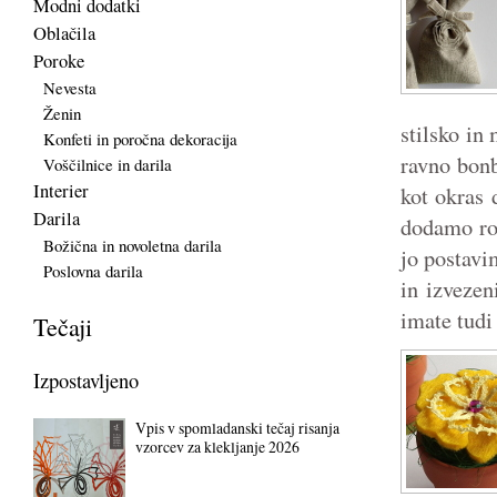
Modni dodatki
Oblačila
Poroke
Nevesta
Ženin
stilsko in
Konfeti in poročna dekoracija
ravno bonb
Voščilnice in darila
Interier
kot okras 
Darila
dodamo roč
Božična in novoletna darila
jo postavi
Poslovna darila
in izvezen
imate tudi
Tečaji
Izpostavljeno
Vpis v spomladanski tečaj risanja
vzorcev za klekljanje 2026