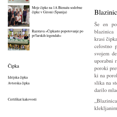
Moje čipke na 1A Bienalu sodobne
Blazinic
čipke v Gironi (Španija)
Še en po
blazinica
Razstava »Čipkasto popotovanje po
pr'farskih legendah«
krasi čipka
celostno 
svojem de
uporabni r
Čipka
poroki pre
ki na poro
Idrijska čipka
slika na s
Avtorska čipka
darilo ml
Certifikat kakovosti
„Blazinica
klekljanim