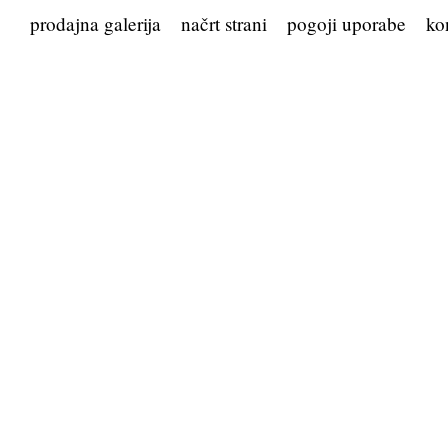
prodajna galerija
načrt strani
pogoji uporabe
ko