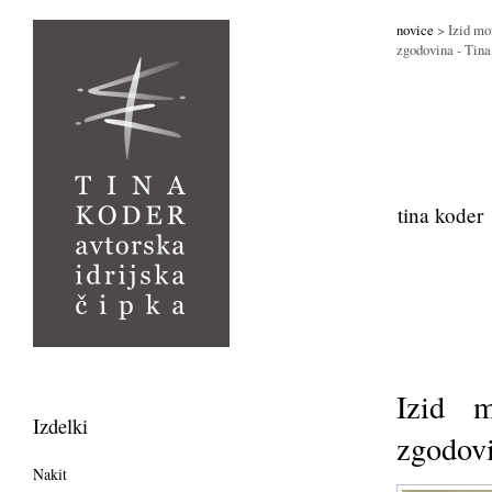
novice
> Izid mon
zgodovina - Tin
tina koder
Izid m
Izdelki
zgodov
Nakit