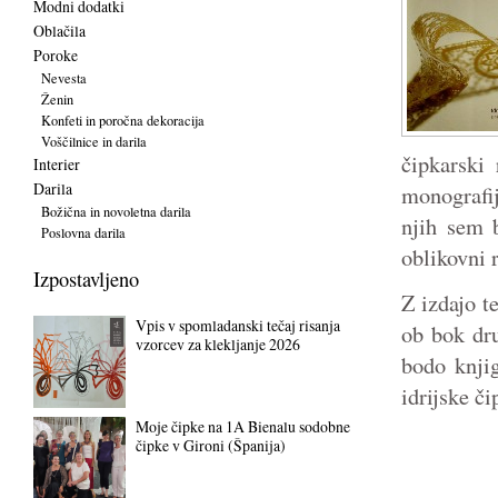
Modni dodatki
Oblačila
Poroke
Nevesta
Ženin
Konfeti in poročna dekoracija
Voščilnice in darila
čipkarski
Interier
Darila
monografij
Božična in novoletna darila
njih sem 
Poslovna darila
oblikovni r
Izpostavljeno
Z izdajo te
Vpis v spomladanski tečaj risanja
ob bok dr
vzorcev za klekljanje 2026
bodo knjig
idrijske č
Moje čipke na 1A Bienalu sodobne
čipke v Gironi (Španija)