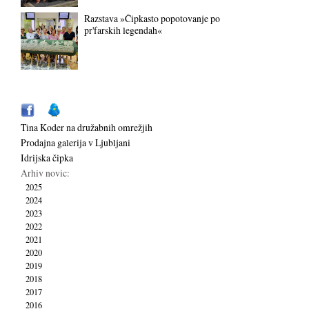
Razstava »Čipkasto popotovanje po
pr'farskih legendah«
Tina Koder na družabnih omrežjih
Prodajna galerija v Ljubljani
Idrijska čipka
Arhiv novic:
2025
2024
2023
2022
2021
2020
2019
2018
2017
2016