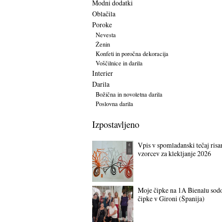
Modni dodatki
Oblačila
Poroke
Nevesta
Ženin
Konfeti in poročna dekoracija
Voščilnice in darila
Interier
Darila
Božična in novoletna darila
Poslovna darila
Izpostavljeno
Vpis v spomladanski tečaj risa
vzorcev za klekljanje 2026
Moje čipke na 1A Bienalu sod
čipke v Gironi (Španija)