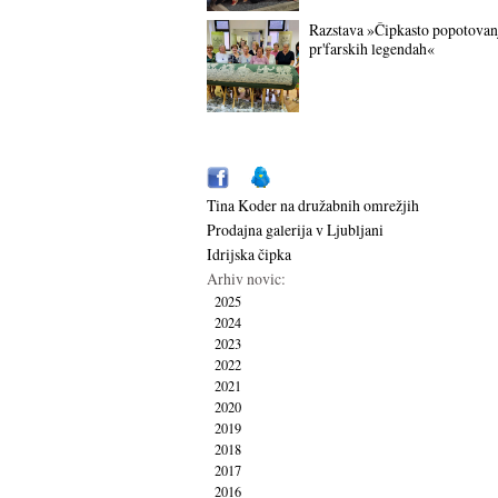
Razstava »Čipkasto popotovan
pr'farskih legendah«
Tina Koder na družabnih omrežjih
Prodajna galerija v Ljubljani
Idrijska čipka
Arhiv novic:
2025
2024
2023
2022
2021
2020
2019
2018
2017
2016