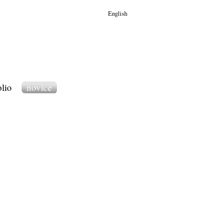
English
olio
novice