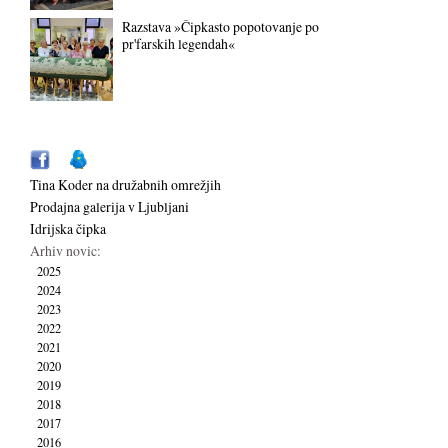
Razstava »Čipkasto popotovanje po
pr'farskih legendah«
Tina Koder na družabnih omrežjih
Prodajna galerija v Ljubljani
Idrijska čipka
Arhiv novic:
2025
2024
2023
2022
2021
2020
2019
2018
2017
2016