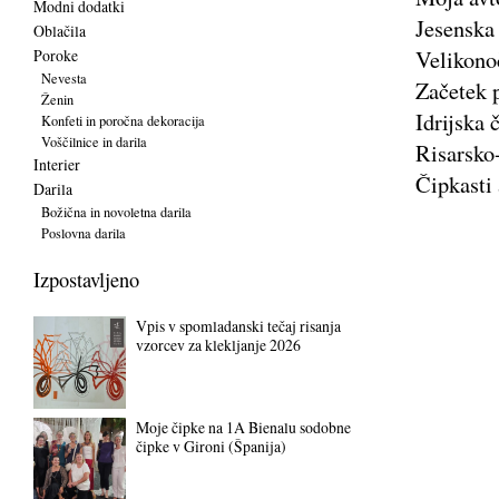
Modni dodatki
Jesenska 
Oblačila
Velikonoč
Poroke
Nevesta
Začetek p
Ženin
Idrijska 
Konfeti in poročna dekoracija
Voščilnice in darila
Risarsko-
Interier
Čipkasti
Darila
Božična in novoletna darila
Poslovna darila
Izpostavljeno
Vpis v spomladanski tečaj risanja
vzorcev za klekljanje 2026
Moje čipke na 1A Bienalu sodobne
čipke v Gironi (Španija)