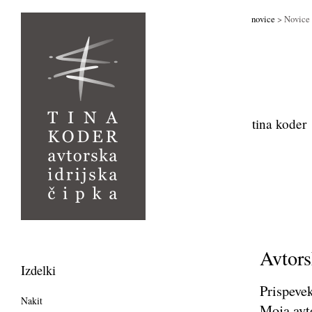
novice
> Novice
tina koder
Avtors
Izdelki
Prispeve
Nakit
Moja avt