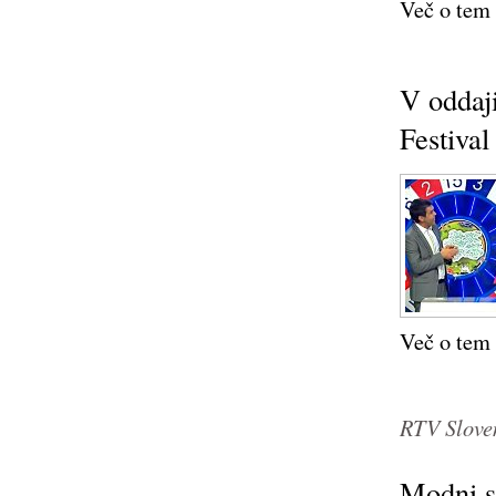
Več o tem .
V oddaj
Festival
Več o tem .
RTV Slove
Modni sp