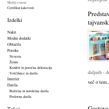
Mediji o meni
Certifikat kakovosti
Predstav
Izdelki
tajvans
Nakit
Modni dodatki
Oblačila
Poroke
Nevesta
Ženin
Konfeti in poročna dekoracija
daljnih - d
Voščilnice in darila
Interier
več o tem..
Darila
Božična in novoletna darila
Poslovna darila
Gostova
Tečaji