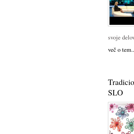
svoje delo
več o tem..
Tradici
SLO