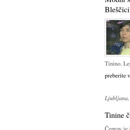
Bleščic
Tinino. Lep
preberite 
Ljubljana,
Tinine 
Čeprav je 