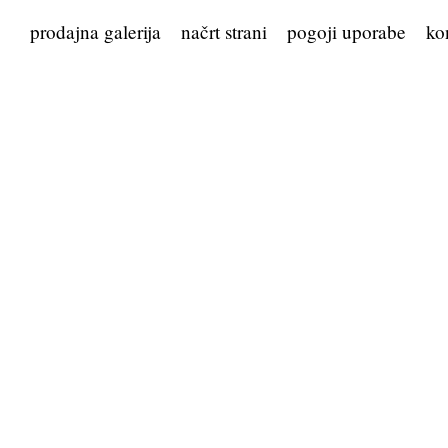
prodajna galerija
načrt strani
pogoji uporabe
ko