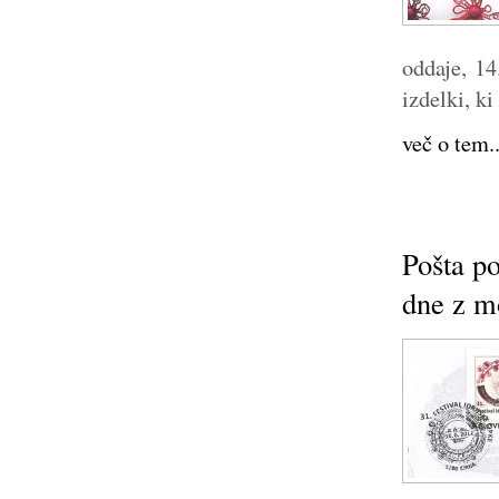
oddaje, 1
izdelki, ki
več o tem..
Pošta po
dne z m