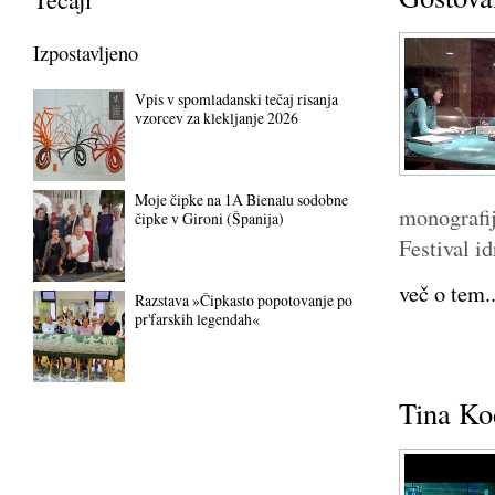
Izpostavljeno
Vpis v spomladanski tečaj risanja
vzorcev za klekljanje 2026
Moje čipke na 1A Bienalu sodobne
monografi
čipke v Gironi (Španija)
Festival id
več o tem..
Razstava »Čipkasto popotovanje po
pr'farskih legendah«
Tina Ko